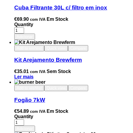
Cuba Filtrante 30L c/ filtro em inox
€
69.90
Em Stock
com IVA
Quantity
Adicionar
Add to wishlist
Quick view
Compare
Kit Arejamento Brewferm
€
35.01
Sem Stock
com IVA
Ler mais
Add to wishlist
Quick view
Compare
Fogão 7kW
€
54.89
Em Stock
com IVA
Quantity
Adicionar