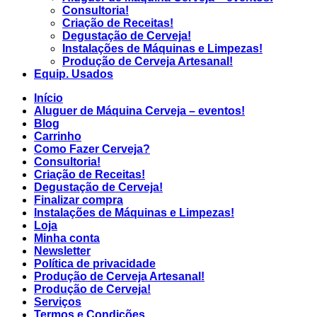
Consultoria!
Criação de Receitas!
Degustação de Cerveja!
Instalações de Máquinas e Limpezas!
Produção de Cerveja Artesanal!
Equip. Usados
Início
Aluguer de Máquina Cerveja – eventos!
Blog
Carrinho
Como Fazer Cerveja?
Consultoria!
Criação de Receitas!
Degustação de Cerveja!
Finalizar compra
Instalações de Máquinas e Limpezas!
Loja
Minha conta
Newsletter
Política de privacidade
Produção de Cerveja Artesanal!
Produção de Cerveja!
Serviços
Termos e Condições