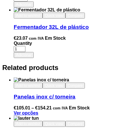
Adicionar
Add to wishlist
Quick view
Compare
Fermentador 32L de plástico
€
23.07
Em Stock
com IVA
Quantity
Adicionar
Related products
Add to wishlist
Quick view
Compare
Panelas inox c/ torneira
€
105.01
–
€
154.21
Em Stock
com IVA
Ver opções
Add to wishlist
Quick view
Compare