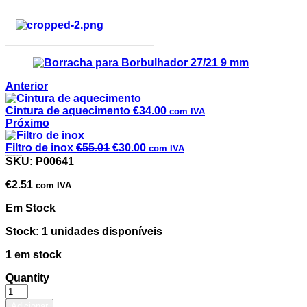
Anterior
Cintura de aquecimento
€
34.00
com IVA
Próximo
Filtro de inox
€
55.01
€
30.00
com IVA
Borracha para Borbulhador 27/21 9 mm
SKU:
P00641
€
2.51
com IVA
Em Stock
Stock: 1 unidades disponíveis
1 em stock
Quantity
Adicionar