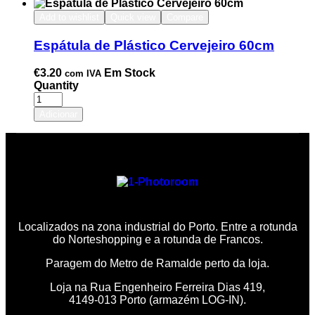
Add to wishlist
Quick view
Compare
Espátula de Plástico Cervejeiro 60cm
€
3.20
Em Stock
com IVA
Quantity
Adicionar
Localizados na zona industrial do Porto. Entre a rotunda
do Norteshopping e a rotunda de Francos.
Paragem do Metro de Ramalde perto da loja.
Loja na Rua Engenheiro Ferreira Dias 419,
4149-013 Porto (armazém LOG-IN).