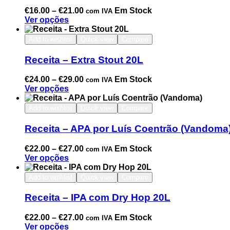
€
16.00
–
€
21.00
Em Stock
com IVA
Ver opções
Add to wishlist
Quick view
Compare
Receita – Extra Stout 20L
€
24.00
–
€
29.00
Em Stock
com IVA
Ver opções
Add to wishlist
Quick view
Compare
Receita – APA por Luís Coentrão (Vandoma
€
22.00
–
€
27.00
Em Stock
com IVA
Ver opções
Add to wishlist
Quick view
Compare
Receita – IPA com Dry Hop 20L
€
22.00
–
€
27.00
Em Stock
com IVA
Ver opções