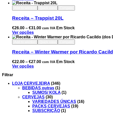
Add to wishlist
Quick view
Compare
Receita – Trappist 20L
€
26.00
–
€
31.00
Em Stock
com IVA
Ver opções
Add to wishlist
Quick view
Compare
Receita – Winter Warmer por Ricardo Cacil
€
22.00
–
€
27.00
Em Stock
com IVA
Ver opções
Filtrar
LOJA CERVEJEIRA
(346)
BEBIDAS outras
(1)
SUMOS/ KOLA
(1)
CERVEJAS
(30)
VARIEDADES ÚNICAS
(16)
PACKS CERVEJAS
(19)
SUBSCRIÇÃO
(1)