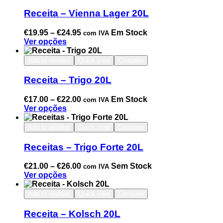
Receita – Vienna Lager 20L
€
19.95
–
€
24.95
Em Stock
com IVA
Ver opções
Add to wishlist
Quick view
Compare
Receita – Trigo 20L
€
17.00
–
€
22.00
Em Stock
com IVA
Ver opções
Add to wishlist
Quick view
Compare
Receitas – Trigo Forte 20L
€
21.00
–
€
26.00
Sem Stock
com IVA
Ver opções
Add to wishlist
Quick view
Compare
Receita – Kolsch 20L