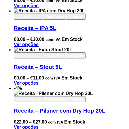
€
8.00
–
€
10.00
Em Stock
com IVA
Ver opções
Add to wishlist
Quick view
Compare
Receita – IPA 5L
€
8.00
–
€
10.00
Em Stock
com IVA
Ver opções
Add to wishlist
Quick view
Compare
Receita – Stout 5L
€
9.00
–
€
11.00
Em Stock
com IVA
Ver opções
-4%
Add to wishlist
Quick view
Compare
Receita – Pilsner com Dry Hop 20L
€
22.00
–
€
27.00
Em Stock
com IVA
Ver opções