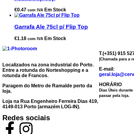
€
0.47
Em Stock
com IVA
Garrafa Ale 75cl p/ Flip Top
€
1.18
Em Stock
com IVA
T.(+351) 915 52
(Chamada para a r
Localizados na zona industrial do Porto.
E-mail:
Entre a rotunda do Norteshopping e a
geral.loja@cer
rotunda de Francos.
HORÁRIO
Paragem do Metro de Ramalde perto da
Dias Úteis durante 
loja.
passar pela loja.
Loja na Rua Engenheiro Ferreira Dias 419,
4149-013 Porto (armazém LOG-IN).
Redes sociais