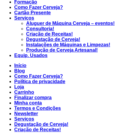
Formação
Como Fazer Cerveja?
Cartão Presente
Serviços
Aluguer de Máquina Cerveja – eventos!
Consultoria!
Criação de Receitas!
Degustação de Cerveja!
Instalações de Máquinas e Limpezas!
Produção de Cerveja Artesanal!
Equip. Usados
Início
Blog
Como Fazer Cerveja?
Política de privacidade
Loja
Carrinho
Finalizar compra
Minha conta
Termos e Condições
Newsletter
Serviços
Degustação de Cerveja!
Criação de Receitas!