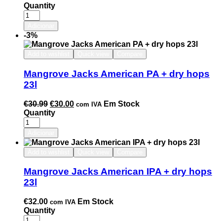
Quantity
Adicionar
-3%
Add to wishlist
Quick view
Compare
Mangrove Jacks American PA + dry hops
23l
€
30.99
€
30.00
Em Stock
com IVA
Quantity
Adicionar
Add to wishlist
Quick view
Compare
Mangrove Jacks American IPA + dry hops
23l
€
32.00
Em Stock
com IVA
Quantity