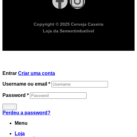
Copyright © 2025 Cerveja Caseira
Loja da Sementimbatível
Entrar
Criar uma conta
Username ou email
*
Password
*
Login
Perdeu a password?
Menu
Loja