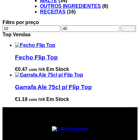
MALTE
(34)
OUTROS INGREDIENTES
(8)
RECEITAS
(16)
Filtro por preço
Filtrar
Top Vendas
Fecho Flip Top
€
0.47
Em Stock
com IVA
Garrafa Ale 75cl p/ Flip Top
€
1.18
Em Stock
com IVA