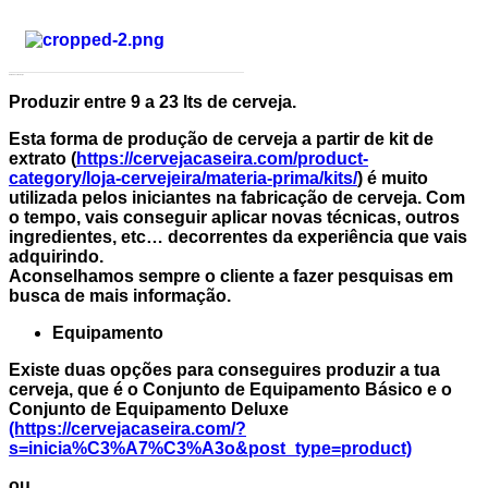
Como Fazer Cerveja?
Produzir entre 9 a 23 lts de cerveja.
Esta forma de produção de cerveja a partir de kit de
extrato (
https://cervejacaseira.com/product-
category/loja-cervejeira/materia-prima/kits/
) é muito
utilizada pelos iniciantes na fabricação de cerveja. Com
o tempo, vais conseguir aplicar novas técnicas, outros
ingredientes, etc… decorrentes da experiência que vais
adquirindo.
Aconselhamos sempre o cliente a fazer pesquisas em
busca de mais informação.
Equipamento
Existe duas opções para conseguires produzir a tua
cerveja, que é o Conjunto de Equipamento Básico e o
Conjunto de Equipamento Deluxe
(https://cervejacaseira.com/?
s=inicia%C3%A7%C3%A3o&post_type=product)
ou