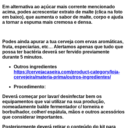
Em alternativa ao açúcar mais corrente mencionado
acima, podes acrescentar extrato de malte (clica na foto
em baixo), que aumenta o sabor de malte, corpo e ajuda
a tornar a espuma mais cremosa e densa.
Podes ainda apurar a tua cerveja com ervas aromáticas,
fruta, especiarias, etc… Alertamos apenas que tudo que
possa ter bactéria deverá ser fervido previamente
durante 5 minutos.
Outros ingredientes
https://cervejacaseira.com/product-category/loja-
cervejeira/materia-prima/outros-ingredientes/
Procedimento:
Deverá começar por lavar/ desinfectar bem os
equipamentos que vai utilizar na sua produção,
nomeadamente balde fermentador c/ torneira e
borbulhador, colher/ espátula, mãos e outros acessórios
que considerar importantes.
Posteriormente deverá retirar o conteúdo do kit para