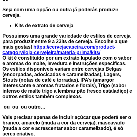
Seja com uma opção ou outra já poderás produzir
cerveja.
Kits de extrato de cerveja
Possuímos uma grande variedade de estilos de cerveja
para produzir entre 9 a 23lts de cerveja. Escolhe a que
mais gostas!
https://cervejacaseira.com/product-
category/loja-cervejeira/materia-prima/kits/
O kit é constituído por um extrato lupulado com o sabor
e aromas do malte, levedura e instruções específicas.
Os estilos disponíveis variam entre cervejas Belgas
(encorpadas, adocicadas e caramelizadas), Lagers,
Stouts (notas de café e torradas), IPA’s (amargor
interessante e aromas frutados e florais), Trigo (sabor
intenso de malte trigo a lembrar pão fresco estaladiço) e
outros estilos também complexos.
ou
ou
ou outro…
Vais precisar apenas de incluir açúcar que poderá ser o
branco, amarelo (muda a cor da cerveja), mascavado
(muda a cor e acrescentar sabor caramelizado), é só
seres criativo.