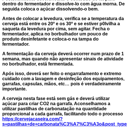
dentro do fermentador e dissolve-lo com água morna. De
seguida coloca o açúcar dissolvendo-o bem.
Antes de colocar a levedura, verifica se a temperatura da
cerveja está entre os 20º e os 30º e se estiver p0lvilha a
saqueta da levedura por cima, sem agitar. Fecha o
fermentador, aplica no borbulhador um pouco de
produto desinfetante e coloca-o na tampa do
fermentador.
A fermentação da cerveja deverá ocorrer num prazo de 1
semana, mas quando não apresentar sinais de atividade
no borbulhador, está fermentada.
Após isso, deverá ser feito o engarrafamento e extremo
cuidado com a lavagem e desinfeção dos equipamentos,
garrafas, capsulas, mãos, etc… pois é verdadeiramente
importante.
A cerveja nesta fase está sem gás e deverá utilizar
açúcar para criar CO2 na garrafa. Aconselhamos a
utilizar pastilhas de carbonatação na quantidade
proporcional a cada garrafa, facilitando todo o processo
https://cervejacaseira.com/?
s=pastilhas+de+carbonata%C3%A7%C3%A3o&post_type