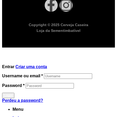
Copyright © 2025 Cerveja Caseira
Loja da Sementimbatível
Entrar
Criar uma conta
Username ou email
*
Password
*
Login
Perdeu a password?
Menu