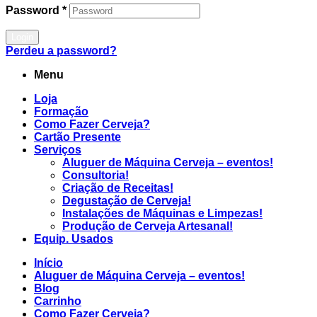
Password
*
Login
Perdeu a password?
Menu
Loja
Formação
Como Fazer Cerveja?
Cartão Presente
Serviços
Aluguer de Máquina Cerveja – eventos!
Consultoria!
Criação de Receitas!
Degustação de Cerveja!
Instalações de Máquinas e Limpezas!
Produção de Cerveja Artesanal!
Equip. Usados
Início
Aluguer de Máquina Cerveja – eventos!
Blog
Carrinho
Como Fazer Cerveja?