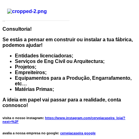
Consultoria!
Consultoria!
Se estás a pensar em construir ou instalar a tua fábrica,
podemos ajudar!
Entidades licenciadoras;
Serviços de Eng Civil ou Arquitectura;
Projetos;
Empreiteiros;
Equipamentos para a Produção, Engarrafamento,
etc…
Matérias Primas;
A ideia em papel vai passar para a realidade, conta
connosco!
visita o nosso instagram:
https://www.instagram.com/cervejacaseira_loja/?
next=%2F
avalia a nossa empresa no google:
cervejacaseira google