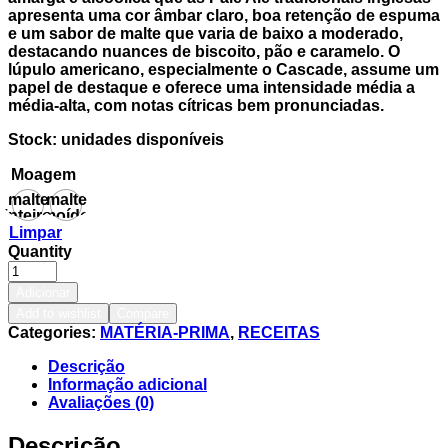
apresenta uma cor âmbar claro, boa retenção de espuma
e um sabor de malte que varia de baixo a moderado,
destacando nuances de biscoito, pão e caramelo. O
lúpulo americano, especialmente o Cascade, assume um
papel de destaque e oferece uma intensidade média a
média-alta, com notas cítricas bem pronunciadas.
Stock: unidades disponíveis
Moagem
malte
malte
inteiro
moído
Limpar
Quantity
Adicionar
Add to wishlist
Compare
Categories:
MATÉRIA-PRIMA
,
RECEITAS
Descrição
Informação adicional
Avaliações (0)
Descrição