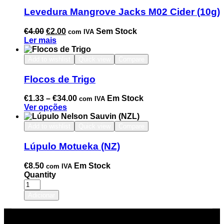
Levedura Mangrove Jacks M02 Cider (10g)
€
4.00
€
2.00
Sem Stock
com IVA
Ler mais
Add to wishlist
Quick view
Compare
Flocos de Trigo
€
1.33
–
€
34.00
Em Stock
com IVA
Ver opções
Add to wishlist
Quick view
Compare
Lúpulo Motueka (NZ)
€
8.50
Em Stock
com IVA
Quantity
Adicionar