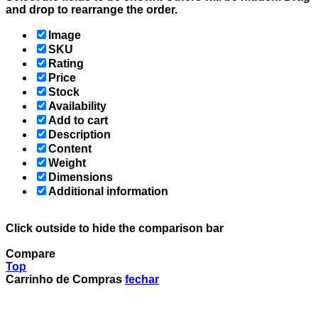
and drop to rearrange the order.
Image
SKU
Rating
Price
Stock
Availability
Add to cart
Description
Content
Weight
Dimensions
Additional information
Click outside to hide the comparison bar
Compare
Top
Carrinho de Compras
fechar