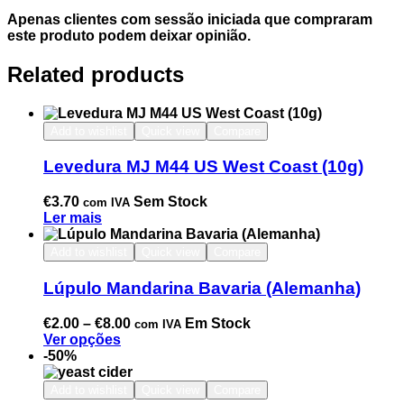
Apenas clientes com sessão iniciada que compraram
este produto podem deixar opinião.
Related products
Add to wishlist
Quick view
Compare
Levedura MJ M44 US West Coast (10g)
€
3.70
Sem Stock
com IVA
Ler mais
Add to wishlist
Quick view
Compare
Lúpulo Mandarina Bavaria (Alemanha)
€
2.00
–
€
8.00
Em Stock
com IVA
Ver opções
-50%
Add to wishlist
Quick view
Compare