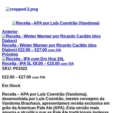
Anterior
Receita - Winter Warmer por Ricardo Cacildo (dos
Diabos)
€
22.00
–
€
27.00
com IVA
Próximo
Receita - IPA 5L
€
8.00
–
€
10.00
com IVA
Receita – APA por Luís Coentrão (Vandoma)
SKU:
P01022
€
22.00
–
€
27.00
com IVA
Em Stock
Receita – APA por Luís Coentrão (Vandoma),
desenvolvida por Luís Coentrão, mestre cervejeiro da
Vandoma Brauhaus, apresentamos receita exclusiva em
grão da American Pale Ale (APA). Esta versão mais
amarga e alcoólica que as Pale Ale tradicionais inglesas