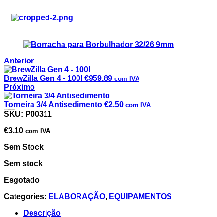
Anterior
BrewZilla Gen 4 - 100l
€
959.89
com IVA
Próximo
Torneira 3/4 Antisedimento
€
2.50
com IVA
Borracha para Borbulhador 32/26 9mm
SKU:
P00311
€
3.10
com IVA
Sem Stock
Sem stock
Esgotado
Categories:
ELABORAÇÃO
,
EQUIPAMENTOS
Descrição