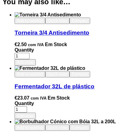
You may also like…
Add to wishlist
Quick view
Compare
Torneira 3/4 Antisedimento
€
2.50
Em Stock
com IVA
Quantity
Adicionar
Add to wishlist
Quick view
Compare
Fermentador 32L de plástico
€
23.07
Em Stock
com IVA
Quantity
Adicionar
Add to wishlist
Quick view
Compare