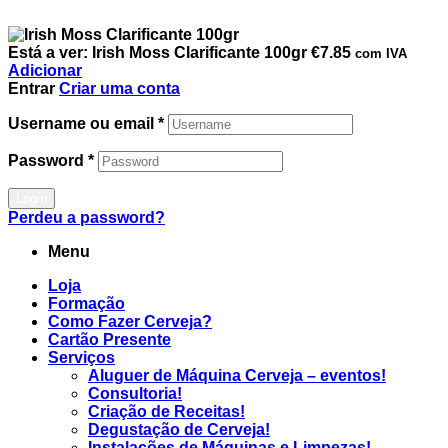
Está a ver:
Irish Moss Clarificante 100gr
€
7.85
com IVA
Adicionar
Entrar
Criar uma conta
Username ou email
*
Password
*
Login
Perdeu a password?
Menu
Loja
Formação
Como Fazer Cerveja?
Cartão Presente
Serviços
Aluguer de Máquina Cerveja – eventos!
Consultoria!
Criação de Receitas!
Degustação de Cerveja!
Instalações de Máquinas e Limpezas!