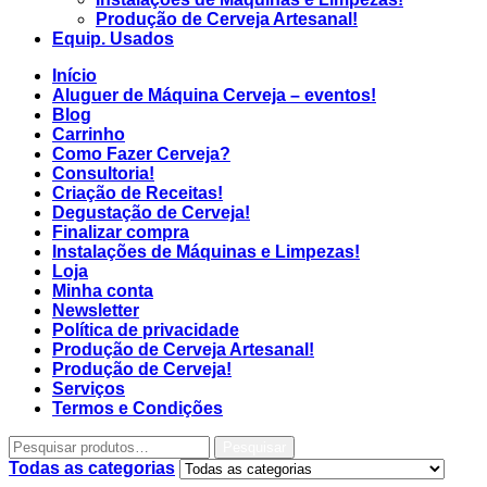
Produção de Cerveja Artesanal!
Equip. Usados
Início
Aluguer de Máquina Cerveja – eventos!
Blog
Carrinho
Como Fazer Cerveja?
Consultoria!
Criação de Receitas!
Degustação de Cerveja!
Finalizar compra
Instalações de Máquinas e Limpezas!
Loja
Minha conta
Newsletter
Política de privacidade
Produção de Cerveja Artesanal!
Produção de Cerveja!
Serviços
Termos e Condições
Pesquisar
Todas as categorias