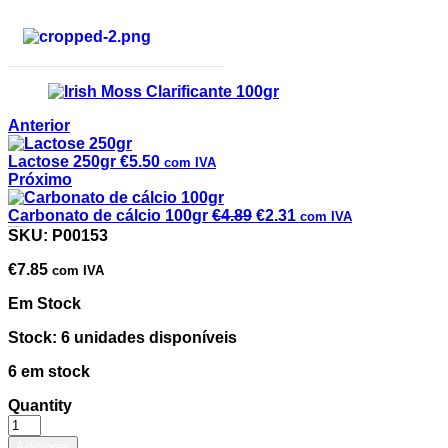
Anterior
Lactose 250gr
€
5.50
com IVA
Próximo
Carbonato de cálcio 100gr
€
4.89
€
2.31
com IVA
Irish Moss Clarificante 100gr
SKU:
P00153
€
7.85
com IVA
Em Stock
Stock: 6 unidades disponíveis
6 em stock
Quantity
Adicionar