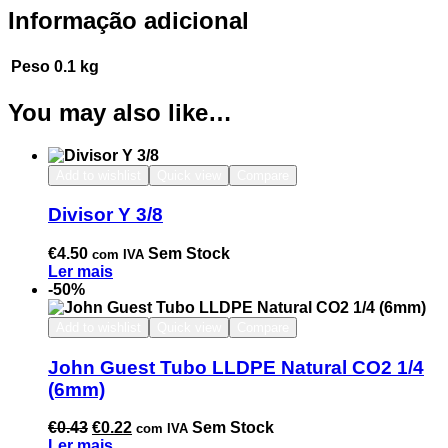
Informação adicional
Peso
0.1 kg
You may also like…
Add to wishlist
Quick view
Compare
Divisor Y 3/8
€
4.50
Sem Stock
com IVA
Ler mais
-50%
Add to wishlist
Quick view
Compare
John Guest Tubo LLDPE Natural CO2 1/4
(6mm)
€
0.43
€
0.22
Sem Stock
com IVA
Ler mais