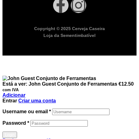
Copyright © 2025 Cerveja Caseira
Loja da Sementimbatível
Está a ver:
John Guest Conjunto de Ferramentas
€
12.50
com IVA
Adicionar
Entrar
Criar uma conta
Username ou email
*
Password
*
Login