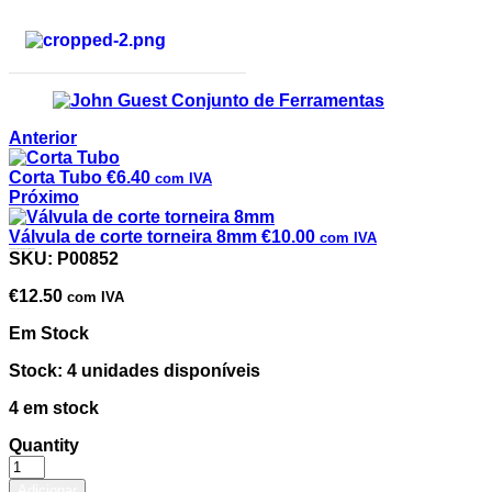
Anterior
Corta Tubo
€
6.40
com IVA
Próximo
Válvula de corte torneira 8mm
€
10.00
com IVA
John Guest Conjunto de Ferramentas
SKU:
P00852
€
12.50
com IVA
Em Stock
Stock: 4 unidades disponíveis
4 em stock
Quantity
Adicionar