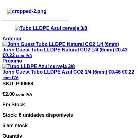
Anterior
John Guest Tubo LLDPE Natural CO2 1/4 (6mm)
€
0.43
€
0.22
com IVA
Próximo
John Guest Tubo LLDPE Azul CO2 1/4 (6mm)
€
0.46
€
0.22
com IVA
John Guest Tubo LLDPE Natural Cerveja 3/8 (9mm)
SKU:
P00988
€
2.00
com IVA
Em Stock
Stock: 6 unidades disponíveis
6 em stock
Quantity