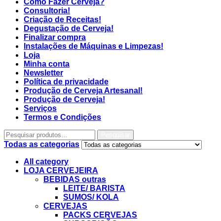
Como Fazer Cerveja?
Consultoria!
Criação de Receitas!
Degustação de Cerveja!
Finalizar compra
Instalações de Máquinas e Limpezas!
Loja
Minha conta
Newsletter
Política de privacidade
Produção de Cerveja Artesanal!
Produção de Cerveja!
Serviços
Termos e Condições
Pesquisar
Todas as categorias
All category
LOJA CERVEJEIRA
BEBIDAS outras
LEITE/ BARISTA
SUMOS/ KOLA
CERVEJAS
PACKS CERVEJAS