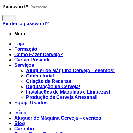
Password
*
Login
Perdeu a password?
Menu
Loja
Formação
Como Fazer Cerveja?
Cartão Presente
Serviços
Aluguer de Máquina Cerveja – eventos!
Consultoria!
Criação de Receitas!
Degustação de Cerveja!
Instalações de Máquinas e Limpezas!
Produção de Cerveja Artesanal!
Equip. Usados
Início
Aluguer de Máquina Cerveja – eventos!
Blog
Carrinho