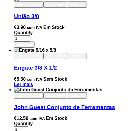
Add to wishlist
Quick view
Compare
União 3/8
€
3.90
Em Stock
com IVA
Quantity
Adicionar
Add to wishlist
Quick view
Compare
Engate 3/8 X 1/2
€
5.50
Sem Stock
com IVA
Ler mais
Add to wishlist
Quick view
Compare
John Guest Conjunto de Ferramentas
€
12.50
Em Stock
com IVA
Quantity