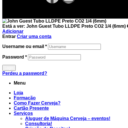
Está a ver:
John Guest Tubo LLDPE Preto CO2 1/4 (6mm)
Adicionar
Entrar
Criar uma conta
Username ou email
*
Password
*
Login
Perdeu a password?
Menu
Loja
Formação
Como Fazer Cerveja?
Cartão Presente
Serviços
Aluguer de Máquina Cerveja – eventos!
Consultoria!