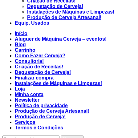
Criação de Receitas!
Degustação de Cerveja!
Instalações de Máquinas e Limpezas!
Produção de Cerveja Artesanal!
Equip. Usados
Início
Aluguer de Máquina Cerveja – eventos!
Blog
Carrinho
Como Fazer Cerveja?
Consultoria!
Criação de Receitas!
Degustação de Cerveja!
Finalizar compra
Instalações de Máquinas e Limpezas!
Loja
Minha conta
Newsletter
Política de privacidade
Produção de Cerveja Artesanal!
Produção de Cerveja!
Serviços
Termos e Condições