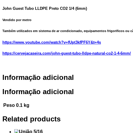
John Guest Tubo LLDPE Preto CO2 1/4 (6mm)
Vendido por
metro
Também utilizados em sistema de ar condicionado, equipamentos frigorificos ou c
https://www.youtube.com/watch?v=fUpt3kfPF6Y&t=4s
https://cervejacaseira.com/john-guest-tubo-lldpe-natural-co2-1-4-6mm/
Informação adicional
Informação adicional
Peso
0.1 kg
Related products