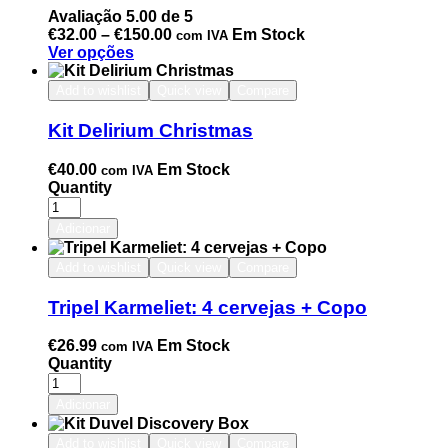
Avaliação
5.00
de 5
€
32.00
–
€
150.00
Em Stock
com IVA
Ver opções
Add to wishlist
Quick view
Compare
Kit Delirium Christmas
€
40.00
Em Stock
com IVA
Quantity
Adicionar
Add to wishlist
Quick view
Compare
Tripel Karmeliet: 4 cervejas + Copo
€
26.99
Em Stock
com IVA
Quantity
Adicionar
Add to wishlist
Quick view
Compare