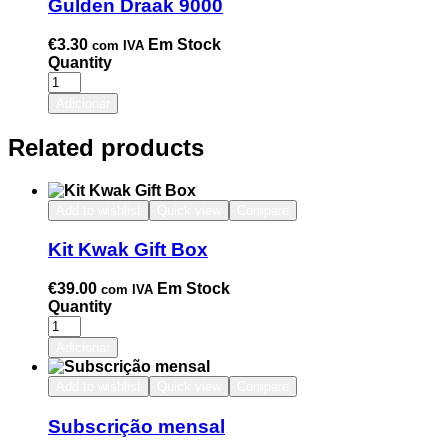
Gulden Draak 9000
€
3.30
Em Stock
com IVA
Quantity
Adicionar
Related products
Add to wishlist
Quick view
Compare
Kit Kwak Gift Box
€
39.00
Em Stock
com IVA
Quantity
Adicionar
Add to wishlist
Quick view
Compare
Subscrição mensal