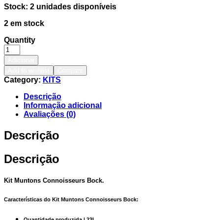
Stock: 2 unidades disponíveis
2 em stock
Quantity
Adicionar
Add to wishlist
Compare
Category:
KITS
Descrição
Informação adicional
Avaliações (0)
Descrição
Descrição
Kit Muntons Connoisseurs Bock.
Características do Kit Muntons Connoisseurs Bock:
Quantidade produzida | 23L