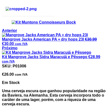
Anterior
Mangrove Jacks American PA + dry hops 23l
€
30.99
€
30.00
com IVA
Próximo
Kit Mangrove Jacks Sidra Maracujá e Pêssego
€
28.99
com IVA
Kit Muntons Connoisseurs Bock
SKU:
P01006
€
26.00
com IVA
Em Stock
Uma cerveja escura que ganhou popularidade na região
da Baviera, na Alemanha. Esta cerveja incorpora todo o
caráter de uma lager, porém, com a riqueza de uma
cerveja escura.