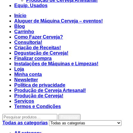
Produção de Cerveja Artesanal!
Equip. Usados
Início
Aluguer de Máquina Cerveja – eventos!
Blog
Carrinho
Como Fazer Cerveja?
Consultoria!
Criação de Receitas!
Degustação de Cerveja!
Finalizar compra
Instalações de Máquinas e Limpezas!
Loja
Minha conta
Newsletter
Política de privacidade
Produção de Cerveja Artesanal!
Produção de Cerveja!
Serviços
Termos e Condições
Pesquisar
Todas as categorias