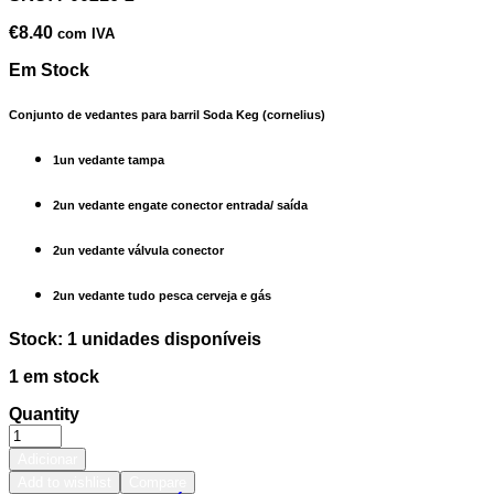
€
8.40
com IVA
Em Stock
Conjunto de vedantes para barril Soda Keg (cornelius)
1un vedante tampa
2un vedante engate conector entrada/ saída
2un vedante válvula conector
2un vedante tudo pesca cerveja e gás
Stock: 1 unidades disponíveis
1 em stock
Quantity
Adicionar
Add to wishlist
Compare