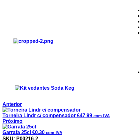
Anterior
Torneira Lindr c/ compensador
€
47.99
com IVA
Próximo
Garrafa 25cl
€
0.30
com IVA
Kit vedantes Soda Keg
SKU:
P00216-2