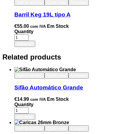
Add to wishlist
Quick view
Compare
Barril Keg 19L tipo A
€
55.00
Em Stock
com IVA
Quantity
Adicionar
Related products
Add to wishlist
Quick view
Compare
Sifão Automático Grande
€
14.99
Em Stock
com IVA
Quantity
Adicionar
Add to wishlist
Quick view
Compare