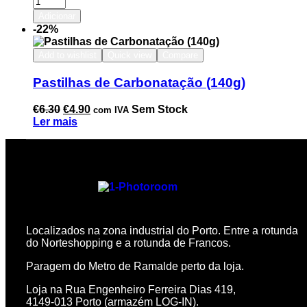
Adicionar
-22%
Add to wishlist
Quick view
Compare
Pastilhas de Carbonatação (140g)
€
6.30
€
4.90
Sem Stock
com IVA
Ler mais
Localizados na zona industrial do Porto. Entre a rotunda
do Norteshopping e a rotunda de Francos.
Paragem do Metro de Ramalde perto da loja.
Loja na Rua Engenheiro Ferreira Dias 419,
4149-013 Porto (armazém LOG-IN).