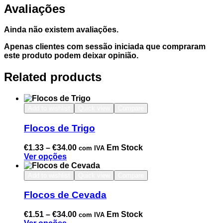
Avaliações
Ainda não existem avaliações.
Apenas clientes com sessão iniciada que compraram
este produto podem deixar opinião.
Related products
Add to wishlist
Quick view
Compare
Flocos de Trigo
€
1.33
–
€
34.00
Em Stock
com IVA
Ver opções
Add to wishlist
Quick view
Compare
Flocos de Cevada
€
1.51
–
€
34.00
Em Stock
com IVA