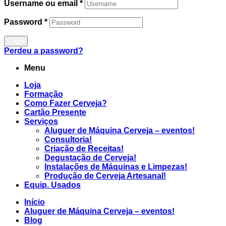
Username ou email
*
Password
*
Login
Perdeu a password?
Menu
Loja
Formação
Como Fazer Cerveja?
Cartão Presente
Serviços
Aluguer de Máquina Cerveja – eventos!
Consultoria!
Criação de Receitas!
Degustação de Cerveja!
Instalações de Máquinas e Limpezas!
Produção de Cerveja Artesanal!
Equip. Usados
Início
Aluguer de Máquina Cerveja – eventos!
Blog