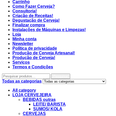
Carrinho
Como Fazer Cerveja?
Consultoria!
Criação de Receitas!
Degustação de Cerveja!
Finalizar compra
Instalações de Máquinas e Limpezas!
Loja
Minha conta
Newsletter
Política de privacidade
Produção de Cerveja Artesanal!
Produção de Cerveja!
Serviços
Termos e Condições
Pesquisar
Todas as categorias
All category
LOJA CERVEJEIRA
BEBIDAS outras
LEITE/ BARISTA
SUMOS/ KOLA
CERVEJAS