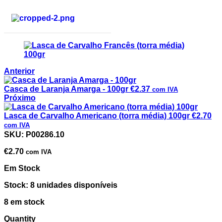
Anterior
Casca de Laranja Amarga - 100gr
€
2.37
com IVA
Próximo
Lasca de Carvalho Americano (torra média) 100gr
€
2.70
com IVA
Lasca de Carvalho Francês (torra média) 100gr
SKU:
P00286.10
€
2.70
com IVA
Em Stock
Stock: 8 unidades disponíveis
8 em stock
Quantity