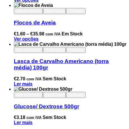
Ver opções
Add to wishlist
Quick view
Compare
Flocos de Aveia
€
1.60
–
€
35.98
Em Stock
com IVA
Ver opções
Add to wishlist
Quick view
Compare
Lasca de Carvalho Americano (torra
média) 100gr
€
2.70
Sem Stock
com IVA
Ler mais
Add to wishlist
Quick view
Compare
Glucose/ Dextrose 500gr
€
3.18
Sem Stock
com IVA
Ler mais