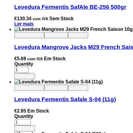
Levedura Fermentis SafAle BE-256 500gr
€
130.34
Sem Stock
com IVA
Ler mais
Add to wishlist
Quick view
Compare
Levedura Mangrove Jacks M29 French Sai
€
5.69
Em Stock
com IVA
Quantity
Adicionar
Add to wishlist
Quick view
Compare
Levedura Fermentis Safale S-04 (11g)
€
2.85
Em Stock
Quantity
Adicionar