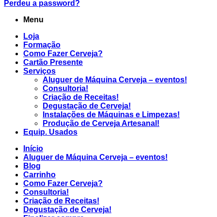
Perdeu a password?
Menu
Loja
Formação
Como Fazer Cerveja?
Cartão Presente
Serviços
Aluguer de Máquina Cerveja – eventos!
Consultoria!
Criação de Receitas!
Degustação de Cerveja!
Instalações de Máquinas e Limpezas!
Produção de Cerveja Artesanal!
Equip. Usados
Início
Aluguer de Máquina Cerveja – eventos!
Blog
Carrinho
Como Fazer Cerveja?
Consultoria!
Criação de Receitas!
Degustação de Cerveja!