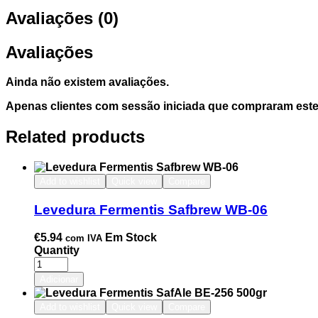
Avaliações (0)
Avaliações
Ainda não existem avaliações.
Apenas clientes com sessão iniciada que compraram este
Related products
Add to wishlist
Quick view
Compare
Levedura Fermentis Safbrew WB-06
€
5.94
Em Stock
com IVA
Quantity
Adicionar
Add to wishlist
Quick view
Compare