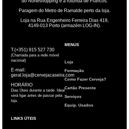
do Norteshopping e a rotunda de Francos.
Paragem do Metro de Ramalde perto da loja.
Loja na Rua Engenheiro Ferreira Dias 419,
4149-013 Porto (armazém LOG-IN).
MENUS
T.(+351) 915 527 730
(Chamada para a rede móvel
nacional)
Loja
E-mail:
Formação
geral.loja@cervejacaseira.com
Como Fazer Cerveja?
HORÁRIO
Cartão Presente
Dias Úteis durante a tarde. Ideal
será ligar antes de passar pela
Serviços
loja.
Equip. Usados
LINKS ÚTEIS