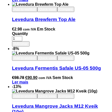
Add to wishlist
Quick view
Compare
Levedura Brewferm Top Ale
€
2.98
Em Stock
com IVA
Quantity
Adicionar
-8%
Add to wishlist
Quick view
Compare
Levedura Fermentis Safale US-05 500g
€
98.78
€
90.90
Sem Stock
com IVA
Ler mais
-13%
Add to wishlist
Quick view
Compare
Levedura Mangrove Jacks M12 Kveik
(10g)