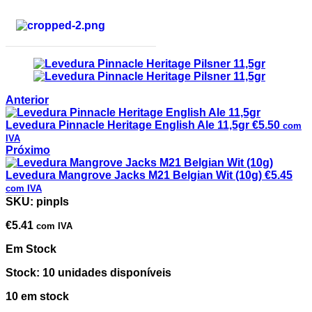
Anterior
Levedura Pinnacle Heritage English Ale 11,5gr
€
5.50
com
IVA
Próximo
Levedura Mangrove Jacks M21 Belgian Wit (10g)
€
5.45
com IVA
Levedura Pinnacle Heritage Pilsner 11,5gr
SKU:
pinpls
€
5.41
com IVA
Em Stock
Stock: 10 unidades disponíveis
10 em stock