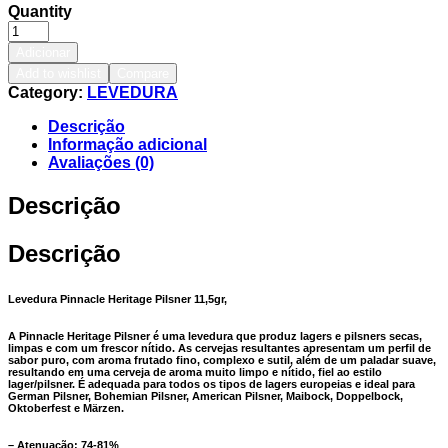
Quantity
Adicionar
Add to wishlist
Compare
Category:
LEVEDURA
Descrição
Informação adicional
Avaliações (0)
Descrição
Descrição
Levedura Pinnacle Heritage Pilsner 11,5gr,
A Pinnacle Heritage Pilsner é uma levedura que produz lagers e pilsners secas,
limpas e com um frescor nítido. As cervejas resultantes apresentam um perfil de
sabor puro, com aroma frutado fino, complexo e sutil, além de um paladar suave,
resultando em uma cerveja de aroma muito limpo e nítido, fiel ao estilo
lager/pilsner. É adequada para todos os tipos de lagers europeias e ideal para
German Pilsner, Bohemian Pilsner, American Pilsner, Maibock, Doppelbock,
Oktoberfest e Märzen.
– Atenuação: 74-81%