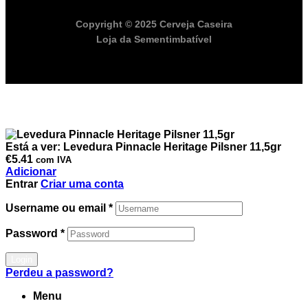
Copyright © 2025 Cerveja Caseira
Loja da Sementimbatível
Está a ver:
Levedura Pinnacle Heritage Pilsner 11,5gr
€
5.41
com IVA
Adicionar
Entrar
Criar uma conta
Username ou email
*
Password
*
Login
Perdeu a password?
Menu