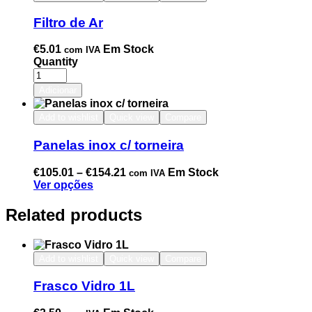
Filtro de Ar
€
5.01
Em Stock
com IVA
Quantity
Adicionar
Add to wishlist
Quick view
Compare
Panelas inox c/ torneira
€
105.01
–
€
154.21
Em Stock
com IVA
Ver opções
Related products
Add to wishlist
Quick view
Compare
Frasco Vidro 1L