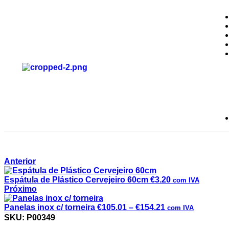
Anterior
Espátula de Plástico Cervejeiro 60cm
€
3.20
com IVA
Próximo
Panelas inox c/ torneira
€
105.01
–
€
154.21
com IVA
Colher em inox 60cm
SKU:
P00349