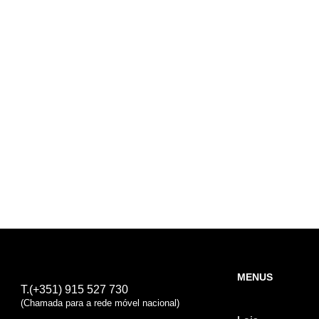
MENUS
T.(+351) 915 527 730
(Chamada para a rede móvel nacional)