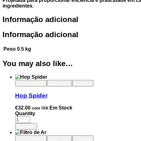
Projetada para proporcionar eficiência e praticidade em 
ingredientes.
Informação adicional
Informação adicional
Peso
0.5 kg
You may also like…
Add to wishlist
Quick view
Compare
Hop Spider
€
32.00
Em Stock
com IVA
Quantity
Adicionar
Add to wishlist
Quick view
Compare