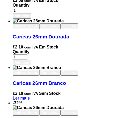
€
3.50
Em Stock
com IVA
Quantity
Adicionar
Add to wishlist
Quick view
Compare
Caricas 26mm Dourada
€
2.10
Em Stock
com IVA
Quantity
Adicionar
Add to wishlist
Quick view
Compare
Caricas 26mm Branco
€
2.10
Sem Stock
com IVA
Ler mais
-32%
Add to wishlist
Quick view
Compare