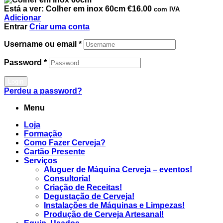
Está a ver:
Colher em inox 60cm
€
16.00
com IVA
Adicionar
Entrar
Criar uma conta
Username ou email
*
Password
*
Login
Perdeu a password?
Menu
Loja
Formação
Como Fazer Cerveja?
Cartão Presente
Serviços
Aluguer de Máquina Cerveja – eventos!
Consultoria!
Criação de Receitas!
Degustação de Cerveja!
Instalações de Máquinas e Limpezas!
Produção de Cerveja Artesanal!