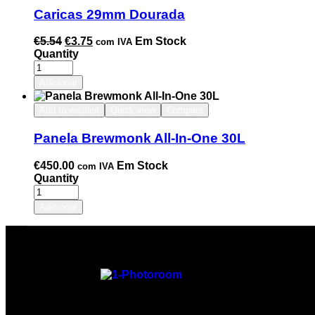
Caricas 29mm Dourada
€
5.54
€
3.75
Em Stock
com IVA
Quantity
Adicionar
Add to wishlist
Quick view
Compare
Panela Brewmonk All-In-One 30L
€
450.00
Em Stock
com IVA
Quantity
Adicionar