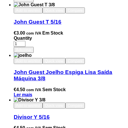
Add to wishlist
Quick view
Compare
John Guest T 5/16
€
3.00
Em Stock
com IVA
Quantity
Adicionar
Add to wishlist
Quick view
Compare
John Guest Joelho Espiga Lisa Saída
Máquina 3/8
€
4.50
Sem Stock
com IVA
Ler mais
Add to wishlist
Quick view
Compare
Divisor Y 5/16
€
4.50
Sem Stock