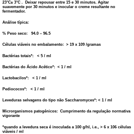
23°C± 3°C . Deixar repousar entre 15 e 30 minutos. Agitar
suavemente por 30 minutos e inocular o creme resultante no
fermentador.
Análise típica:
% Peso seco: 94.0 – 96.5
Células viáveis no embalamento: > 19 x 109 /gramas
Bactérias totais*: < 5 / ml
Bactérias do Ácido Acético*: < 1 / ml
Lactobacilos*: < 1 / ml
Pediococos*: < 1 / ml
Leveduras selvagens do tipo não Saccharomyces*: < 1 / ml
Microrganismos patogénicos: Cumprimento da regulação normativa
vigorante
*quando a levedura seca é inoculada a 100 g/hl, i.e., > 6 x 106 células
viáveis / ml