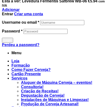
Está a ver:
Levedura Fermentis Safbrew WB-06
€
5.94
com
IVA
Adicionar
Entrar
Criar uma conta
Username ou email
*
Password
*
Login
Perdeu a password?
Menu
Loja
Formação
Como Fazer Cerveja?
Cartão Presente
Serviços
Aluguer de Máquina Cerveja – eventos!
Consultoria!
Criação de Receitas!
Degustação de Cerveja!
Instalações de Máquinas e Limpezas!
Produção de Cerveja Artesanal!