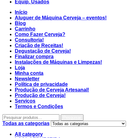
Equip. Usados
Início
Aluguer de Máquina Cerveja – eventos!
Blog
Carrinho
Como Fazer Cerveja?
Consultoria!
Criação de Receitas!
Degustação de Cerveja!
Finalizar compra
Instalações de Máquinas e Limpezas!
Loja
Minha conta
Newsletter
Política de privacidade
Produção de Cerveja Artesanal!
Produção de Cerveja!
Serviços
Termos e Condições
Pesquisar
Todas as categorias
All category