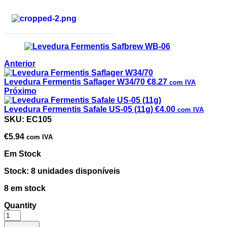
Anterior
Levedura Fermentis Saflager W34/70
€
8.27
com IVA
Próximo
Levedura Fermentis Safale US-05 (11g)
€
4.00
com IVA
Levedura Fermentis Safbrew WB-06
SKU:
EC105
€
5.94
com IVA
Em Stock
Stock: 8 unidades disponíveis
8 em stock
Quantity
Adicionar