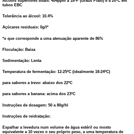
Álcoois superiores totais:
404ppm a 18ºP (Graus Plato) e a 20ºC em
tubos EBC
Tolerância ao álcool:
10.4%
Açúcares residuais:
0g/l*
*o que corresponde a uma atenuação aparente de 86%
Floculação:
Baixa
Sedimentação:
Lenta
Temperatura de fermentação:
12-25ºC (idealmente 18-24ºC)
para sabores a trevo: abaixo dos 22ºC
para sabores a banana: acima dos 23ºC
Instruções de dosagem:
50 a 80g/hl
Instruções de reidratação:
Espalhar a levedura num volume de água estéril ou mosto
equivalente a 10 vezes o seu próprio peso, a uma temperatura de