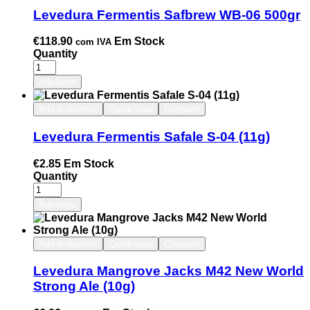
Levedura Fermentis Safbrew WB-06 500gr
€
118.90
Em Stock
com IVA
Quantity
Adicionar
Add to wishlist
Quick view
Compare
Levedura Fermentis Safale S-04 (11g)
€
2.85
Em Stock
Quantity
Adicionar
Add to wishlist
Quick view
Compare
Levedura Mangrove Jacks M42 New World
Strong Ale (10g)