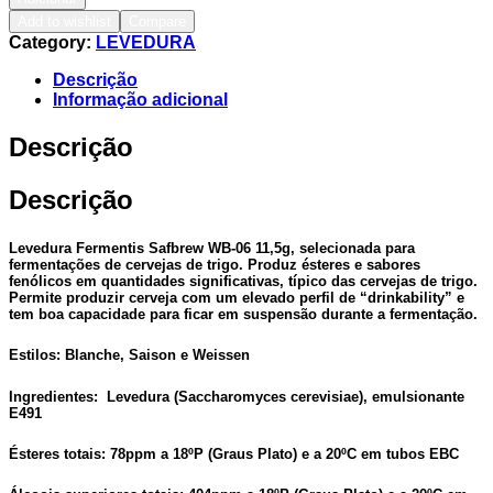
Add to wishlist
Compare
Category:
LEVEDURA
Descrição
Informação adicional
Descrição
Descrição
Levedura Fermentis Safbrew WB-06 11,5g, selecionada para
fermentações de cervejas de trigo. Produz ésteres e sabores
fenólicos em quantidades significativas, típico das cervejas de trigo.
Permite produzir cerveja com um elevado perfil de “drinkability” e
tem boa capacidade para ficar em suspensão durante a fermentação.
Estilos:
Blanche, Saison e Weissen
Ingredientes:
Levedura (Saccharomyces cerevisiae), emulsionante
E491
Ésteres totais:
78ppm a 18ºP (Graus Plato) e a 20ºC em tubos EBC