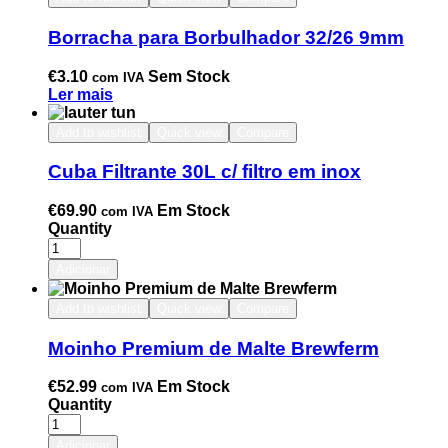
Borracha para Borbulhador 32/26 9mm
€
3.10
Sem Stock
com IVA
Ler mais
Add to wishlist
Quick view
Compare
Cuba Filtrante 30L c/ filtro em inox
€
69.90
Em Stock
com IVA
Quantity
Adicionar
Add to wishlist
Quick view
Compare
Moinho Premium de Malte Brewferm
€
52.99
Em Stock
com IVA
Quantity
Adicionar