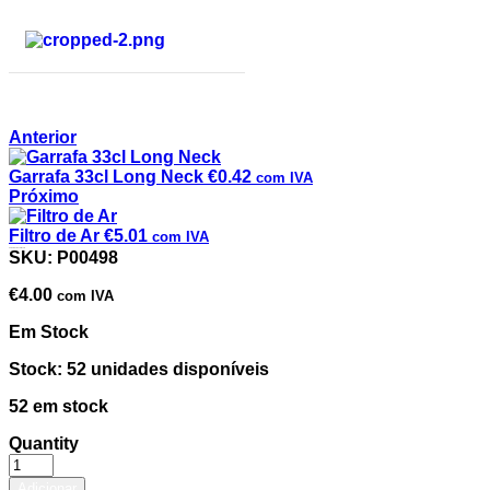
Anterior
Garrafa 33cl Long Neck
€
0.42
com IVA
Próximo
Filtro de Ar
€
5.01
com IVA
Válvula de Enchimento
SKU:
P00498
€
4.00
com IVA
Em Stock
Stock: 52 unidades disponíveis
52 em stock
Quantity
Adicionar