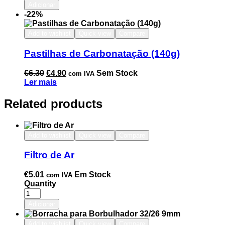
Adicionar
-22%
Add to wishlist
Quick view
Compare
Pastilhas de Carbonatação (140g)
€
6.30
€
4.90
Sem Stock
com IVA
Ler mais
Related products
Add to wishlist
Quick view
Compare
Filtro de Ar
€
5.01
Em Stock
com IVA
Quantity
Adicionar
Add to wishlist
Quick view
Compare