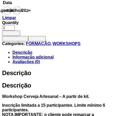
Data
Agosto/2026
18/Julho/2026
Limpar
Quantity
Adicionar
Add to wishlist
Compare
Categories:
FORMAÇÃO
,
WORKSHOPS
Descrição
Informação adicional
Avaliações (0)
Descrição
Descrição
Workshop Cerveja Artesanal – A partir de kit.
Inscrição limitada a 15 participantes.
Limite mínimo 6
participantes
.
NOTA IMPORTANTE: o cliente pode remarcar a