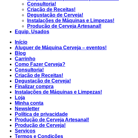
Consultoria!
Criação de Receitas!
Degustação de Cerveja!
Instalações de Máquinas e Limpezas!
Produção de Cerveja Artesanal!
Equip. Usados
Início
Aluguer de Máquina Cerveja – eventos!
Blog
Carrinho
Como Fazer Cerveja?
Consultoria!
Criação de Receitas!
Degustação de Cerveja!
Finalizar compra
Instalações de Máquinas e Limpezas!
Loja
Minha conta
Newsletter
Política de privacidade
Produção de Cerveja Artesanal!
Produção de Cerveja!
Serviços
Termos e Condições