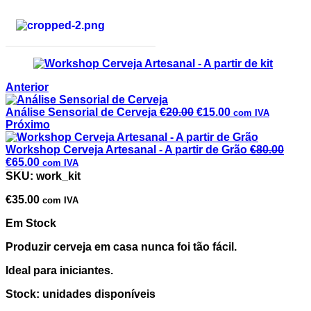
Anterior
Análise Sensorial de Cerveja
€
20.00
€
15.00
com IVA
Próximo
Workshop Cerveja Artesanal - A partir de Grão
€
80.00
€
65.00
com IVA
Workshop Cerveja Artesanal – A partir de kit
SKU:
work_kit
€
35.00
com IVA
Em Stock
Produzir cerveja em casa nunca foi tão fácil.
Ideal para iniciantes.
Stock: unidades disponíveis