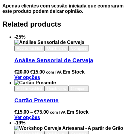
Apenas clientes com sessão iniciada que compraram
este produto podem deixar opinião.
Related products
-25%
Add to wishlist
Quick view
Compare
Análise Sensorial de Cerveja
€
20.00
€
15.00
Em Stock
com IVA
Ver opções
Add to wishlist
Quick view
Compare
Cartão Presente
€
15.00
–
€
75.00
Em Stock
com IVA
Ver opções
-19%