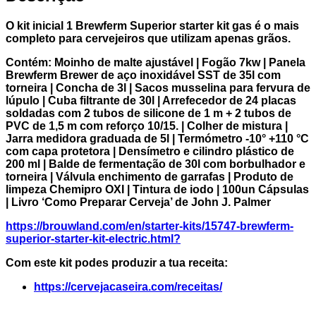
O kit inicial 1 Brewferm Superior starter kit gas é o mais
completo para cervejeiros que utilizam apenas grãos.
Contém: Moinho de malte ajustável | Fogão 7kw |
Panela
Brewferm Brewer de aço inoxidável SST de 35l com
torneira |
Concha de 3l |
Sacos musselina para fervura de
lúpulo |
Cuba filtrante de 30l |
Arrefecedor de 24 placas
soldadas com 2 tubos de silicone de 1 m + 2 tubos de
PVC de 1,5 m com reforço 10/15. |
Colher de mistura |
Jarra medidora graduada de 5l |
Termómetro -10° +110 °C
com capa protetora |
Densímetro e cilindro plástico de
200 ml |
Balde de fermentação de 30l com borbulhador e
torneira |
Válvula enchimento de garrafas |
Produto de
limpeza Chemipro OXI |
Tintura de iodo |
100un Cápsulas
|
Livro ‘Como Preparar Cerveja’ de John J. Palmer
https://brouwland.com/en/starter-kits/15747-brewferm-
superior-starter-kit-electric.html?
Com este kit podes produzir a tua receita:
https://cervejacaseira.com/receitas/