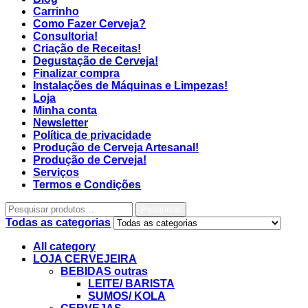
Carrinho
Como Fazer Cerveja?
Consultoria!
Criação de Receitas!
Degustação de Cerveja!
Finalizar compra
Instalações de Máquinas e Limpezas!
Loja
Minha conta
Newsletter
Política de privacidade
Produção de Cerveja Artesanal!
Produção de Cerveja!
Serviços
Termos e Condições
Pesquisar
Todas as categorias
All category
LOJA CERVEJEIRA
BEBIDAS outras
LEITE/ BARISTA
SUMOS/ KOLA