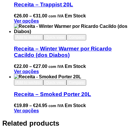
Receita – Trappist 20L
€
26.00
–
€
31.00
Em Stock
com IVA
Ver opções
Add to wishlist
Quick view
Compare
Receita – Winter Warmer por Ricardo
Cacildo (dos Diabos)
€
22.00
–
€
27.00
Em Stock
com IVA
Ver opções
Add to wishlist
Quick view
Compare
Receita – Smoked Porter 20L
€
19.89
–
€
24.95
Em Stock
com IVA
Ver opções
Related products