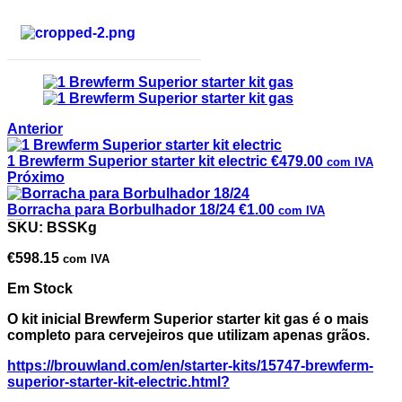
Anterior
1 Brewferm Superior starter kit electric
€
479.00
com IVA
Próximo
Borracha para Borbulhador 18/24
€
1.00
com IVA
1 Brewferm Superior starter kit gas
SKU:
BSSKg
€
598.15
com IVA
Em Stock
O kit inicial Brewferm Superior starter kit gas é o mais
completo para cervejeiros que utilizam apenas grãos.
https://brouwland.com/en/starter-kits/15747-brewferm-
superior-starter-kit-electric.html?