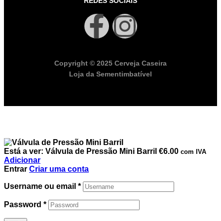
REDES SOCIAIS
Copyright © 2025 Cerveja Caseira
Loja da Sementimbatível
Está a ver:
Válvula de Pressão Mini Barril
€
6.00
com IVA
Adicionar
Entrar
Criar uma conta
Username ou email
*
Password
*