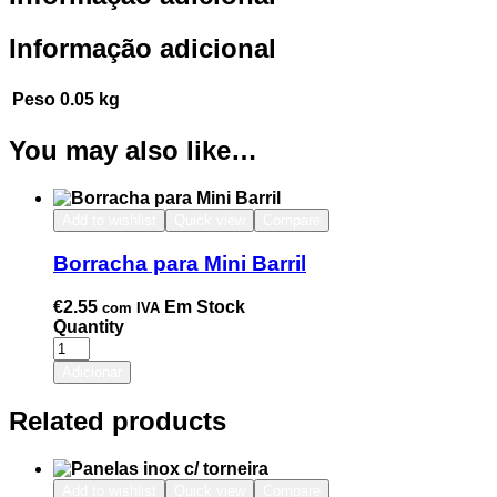
Informação adicional
Peso
0.05 kg
You may also like…
Add to wishlist
Quick view
Compare
Borracha para Mini Barril
€
2.55
Em Stock
com IVA
Quantity
Adicionar
Related products
Add to wishlist
Quick view
Compare