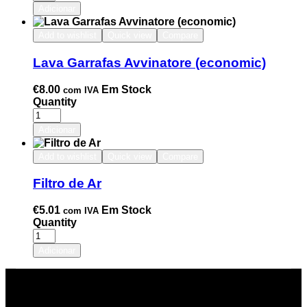
Adicionar
Add to wishlist
Quick view
Compare
Lava Garrafas Avvinatore (economic)
€
8.00
Em Stock
com IVA
Quantity
Adicionar
Add to wishlist
Quick view
Compare
Filtro de Ar
€
5.01
Em Stock
com IVA
Quantity
Adicionar