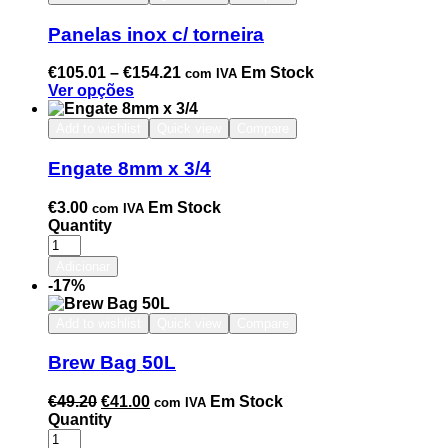
Panelas inox c/ torneira
€
105.01
–
€
154.21
Em Stock
com IVA
Ver opções
Add to wishlist
Quick view
Compare
Engate 8mm x 3/4
€
3.00
Em Stock
com IVA
Quantity
Adicionar
-17%
Add to wishlist
Quick view
Compare
Brew Bag 50L
€
49.20
€
41.00
Em Stock
com IVA
Quantity