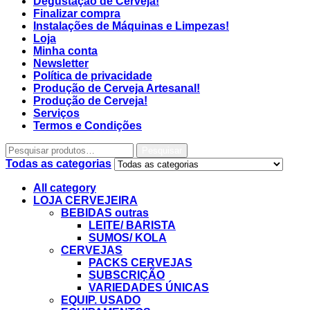
Degustação de Cerveja!
Finalizar compra
Instalações de Máquinas e Limpezas!
Loja
Minha conta
Newsletter
Política de privacidade
Produção de Cerveja Artesanal!
Produção de Cerveja!
Serviços
Termos e Condições
Pesquisar
Todas as categorias
All category
LOJA CERVEJEIRA
BEBIDAS outras
LEITE/ BARISTA
SUMOS/ KOLA
CERVEJAS
PACKS CERVEJAS
SUBSCRIÇÃO
VARIEDADES ÚNICAS
EQUIP. USADO