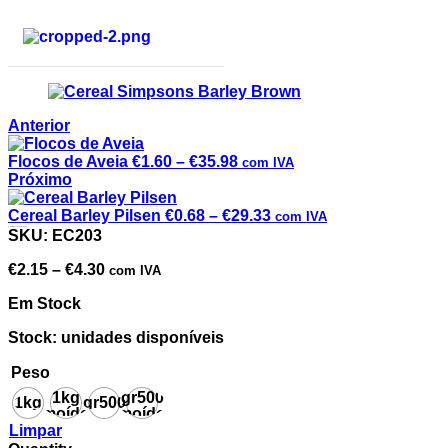
Anterior
Flocos de Aveia
€
1.60
–
€
35.98
com IVA
Próximo
Cereal Barley Pilsen
€
0.68
–
€
29.33
com IVA
Cereal Simpsons Barley Brown
SKU:
EC203
€
2.15
–
€
4.30
com IVA
Em Stock
Stock: unidades disponíveis
Peso
1kg
gr500
1kg
gr500
moído
moído
Limpar