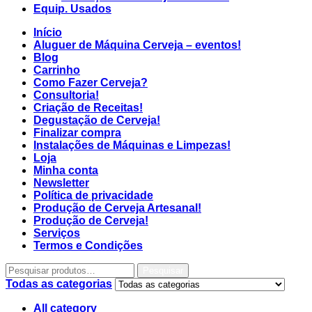
Equip. Usados
Início
Aluguer de Máquina Cerveja – eventos!
Blog
Carrinho
Como Fazer Cerveja?
Consultoria!
Criação de Receitas!
Degustação de Cerveja!
Finalizar compra
Instalações de Máquinas e Limpezas!
Loja
Minha conta
Newsletter
Política de privacidade
Produção de Cerveja Artesanal!
Produção de Cerveja!
Serviços
Termos e Condições
Pesquisar
Todas as categorias
All category