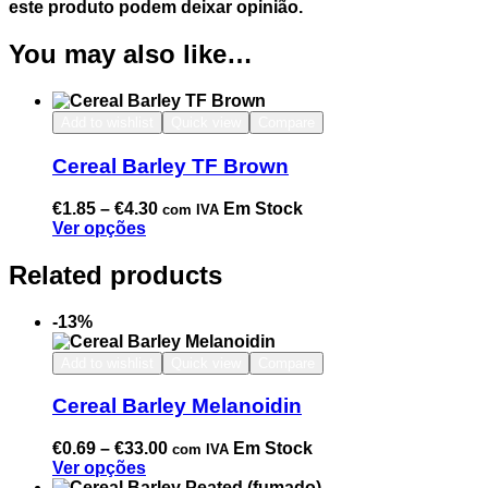
este produto podem deixar opinião.
You may also like…
Add to wishlist
Quick view
Compare
Cereal Barley TF Brown
€
1.85
–
€
4.30
Em Stock
com IVA
Ver opções
Related products
-13%
Add to wishlist
Quick view
Compare
Cereal Barley Melanoidin
€
0.69
–
€
33.00
Em Stock
com IVA
Ver opções