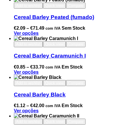
Add to wishlist
Quick view
Compare
Cereal Barley Peated (fumado)
€
2.09
–
€
71.49
Sem Stock
com IVA
Ver opções
Add to wishlist
Quick view
Compare
Cereal Barley Caramunich I
€
0.85
–
€
33.70
Em Stock
com IVA
Ver opções
Add to wishlist
Quick view
Compare
Cereal Barley Black
€
1.12
–
€
42.00
Em Stock
com IVA
Ver opções
Add to wishlist
Quick view
Compare