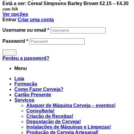
Está a ver:
Cereal Simpsons Barley Brown
€
2.15
–
€
4.30
com IVA
Ver opções
Entrar
Criar uma conta
Username ou email
*
Password
*
Login
Perdeu a password?
Menu
Loja
Formação
Como Fazer Cerveja?
Cartão Presente
Serviços
Aluguer de Máquina Cerveja – eventos!
Consultoria!
Criação de Receitas!
Degustação de Cerveja!
Instalações de Máquinas e Limpezas!
Produção de Cerveja Artesanal!