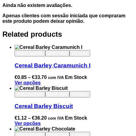
Ainda não existem avaliações.
Apenas clientes com sessão iniciada que compraram
este produto podem deixar opinião.
Related products
Add to wishlist
Quick view
Compare
Cereal Barley Caramunich I
€
0.85
–
€
33.70
Em Stock
com IVA
Ver opções
Add to wishlist
Quick view
Compare
Cereal Barley Biscuit
€
1.12
–
€
36.20
Em Stock
com IVA
Ver opções
Add to wishlist
Quick view
Compare