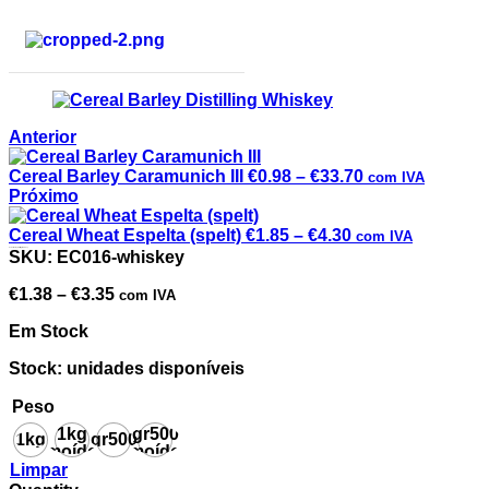
Anterior
Cereal Barley Caramunich III
€
0.98
–
€
33.70
com IVA
Próximo
Cereal Wheat Espelta (spelt)
€
1.85
–
€
4.30
com IVA
Cereal Barley Distilling Whiskey
SKU:
EC016-whiskey
€
1.38
–
€
3.35
com IVA
Em Stock
Stock: unidades disponíveis
Peso
1kg
gr500
1kg
gr500
moído
moído
Limpar