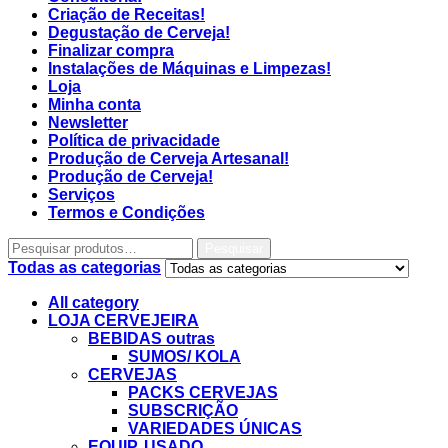
Criação de Receitas!
Degustação de Cerveja!
Finalizar compra
Instalações de Máquinas e Limpezas!
Loja
Minha conta
Newsletter
Política de privacidade
Produção de Cerveja Artesanal!
Produção de Cerveja!
Serviços
Termos e Condições
Pesquisar
Todas as categorias
All category
LOJA CERVEJEIRA
BEBIDAS outras
SUMOS/ KOLA
CERVEJAS
PACKS CERVEJAS
SUBSCRIÇÃO
VARIEDADES ÚNICAS
EQUIP. USADO